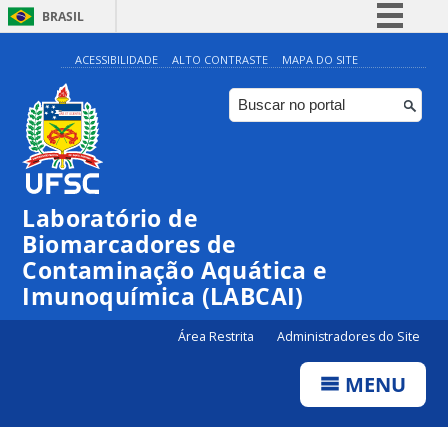
BRASIL
Simplifique!
ACESSIBILIDADE
ALTO CONTRASTE
MAPA DO SITE
Comunica BR
Participe
Acesso à informação
Legislação
Laboratório de
Canais
Biomarcadores de
Contaminação Aquática e
Imunoquímica (LABCAI)
Área Restrita
Administradores do Site
MENU