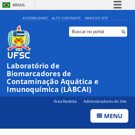
BRASIL
Simplifique!
ACESSIBILIDADE
ALTO CONTRASTE
MAPA DO SITE
Comunica BR
Participe
Acesso à informação
Legislação
Laboratório de
Canais
Biomarcadores de
Contaminação Aquática e
Imunoquímica (LABCAI)
Área Restrita
Administradores do Site
MENU