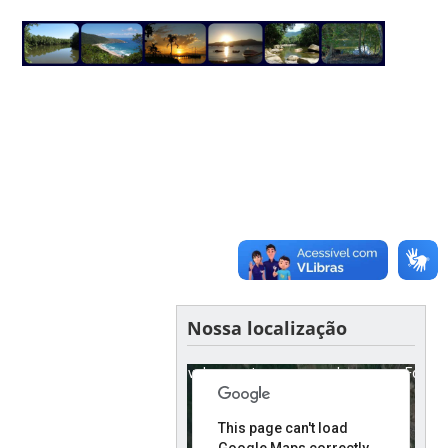
Nossa localização
For development purposes only
For de
This page can't load
Google Maps correctly.