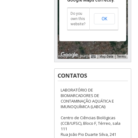
Do you
OK
own this
website?
For development purposes only
For de
Map Data
Terms
CONTATOS
LABORATÓRIO DE
BIOMARCADORES DE
CONTAMINAÇÃO AQUÁTICA E
IMUNOQUÍMICA (LABCAI)
Centro de Ciências Biológicas
(CCB/UFSC), Bloco F, Térreo, sala
111
Rua João Pio Duarte Silva, 241